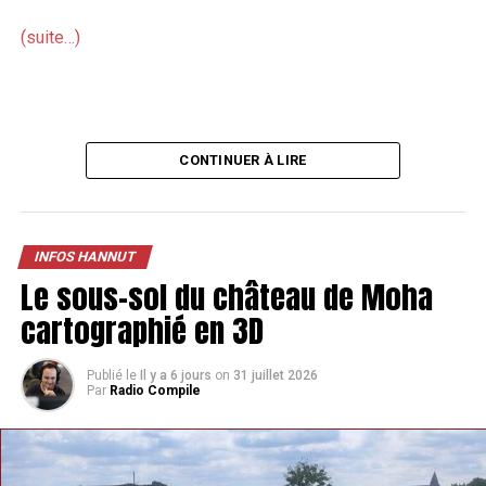
(suite…)
CONTINUER À LIRE
INFOS HANNUT
Le sous-sol du château de Moha
cartographié en 3D
Publié le
Il y a 6 jours
on
31 juillet 2026
Par
Radio Compile