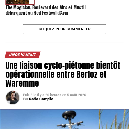
The Magician, Boulevard des Airs et Mustii
débarquent au Red Festival d’Avin
CLIQUEZ POUR COMMENTER
INFOS HANNUT
Une liaison cyclo-piétonne bientôt
opérationnelle entre Berloz et
Waremme
Publié le
Il y a 20 heures
on
5 août 2026
Par
Radio Compile
En parallèle, la mesure de fermeture anticipée des deux
cafés de nuit du centre, Les Copains d’abord et L’Instant
présent, a pris fin. Ces établissements, qui pouvaient
rester ouverts jusqu’à 3 h du matin en fin de semaine,
avaient vu leur autorisation réduite à 1 h pendant trois