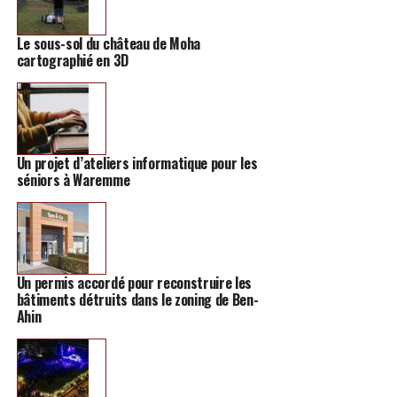
Une nouvelle évaluation aura lieu ensuite, avec la
Le sous-sol du château de Moha
possibilité de prolonger encore la mesure par périodes
cartographié en 3D
d’un mois. Ces sanctions administratives, distinctes des
procédures judiciaires qui concernent certains dossiers,
visent à ramener le calme.
Un projet d’ateliers informatique pour les
séniors à Waremme
Un permis accordé pour reconstruire les
bâtiments détruits dans le zoning de Ben-
Ahin