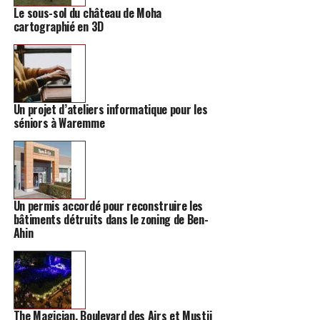
Le sous-sol du château de Moha
cartographié en 3D
Pour contourner cette difficulté, la Ville a décidé de
recourir à l’article 30 de la loi sur la fonction de police,
qui permet la saisie préventive d’un véhicule jugé
dangereux pour la sécurité publique. Cette disposition,
déjà appliquée ailleurs, pourrait permettre de retirer
Un projet d’ateliers informatique pour les
temporairement de la circulation les voitures ou motos
séniors à Waremme
impliquées dans ces rodéos.
Un permis accordé pour reconstruire les
bâtiments détruits dans le zoning de Ben-
Ahin
Pour que cette mesure soit applicable, Hannut a signé
une convention avec un dépanneur local.
The Magician, Boulevard des Airs et Mustii