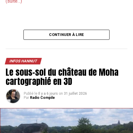
(suite…)
CONTINUER À LIRE
INFOS HANNUT
Le sous-sol du château de Moha
cartographié en 3D
Publié le
Il y a 6 jours
on
31 juillet 2026
Par
Radio Compile