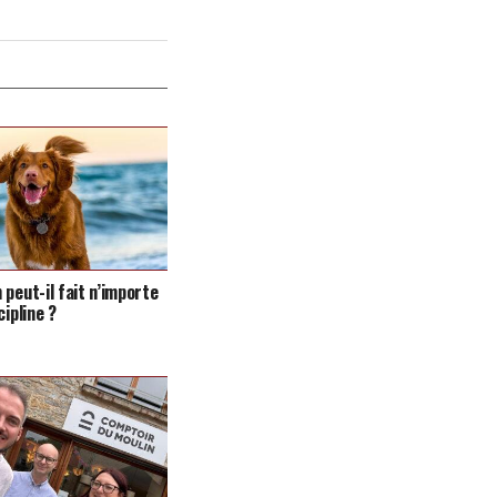
 peut-il fait n’importe
cipline ?