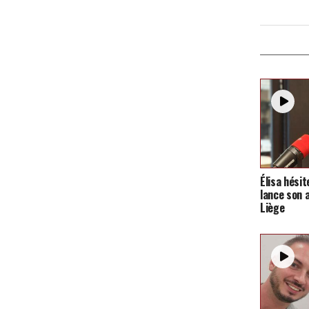
Élisa hésit
lance son 
Liège