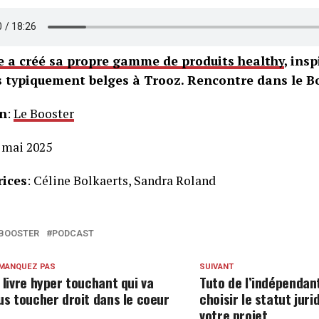
e a créé sa propre gamme de produits healthy
, ins
s typiquement belges à Trooz. Rencontre dans le Bo
n
:
Le Booster
4 mai 2025
ices
: Céline Bolkaerts, Sandra Roland
 BOOSTER
PODCAST
 MANQUEZ PAS
SUIVANT
 livre hyper touchant qui va
Tuto de l’indépendant
us toucher droit dans le coeur
choisir le statut juri
votre projet