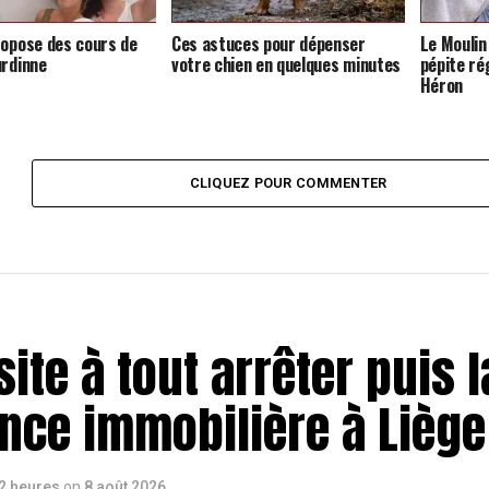
ropose des cours de
Ces astuces pour dépenser
Le Moulin
urdinne
votre chien en quelques minutes
pépite ré
Héron
CLIQUEZ POUR COMMENTER
site à tout arrêter puis 
nce immobilière à Liège
a 2 heures
on
8 août 2026