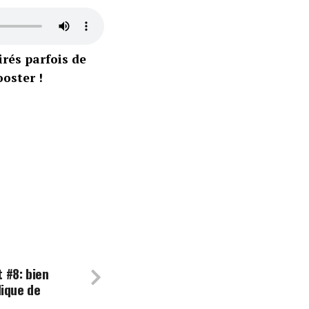
pirés parfois de
oster !
 #8: bien
dique de