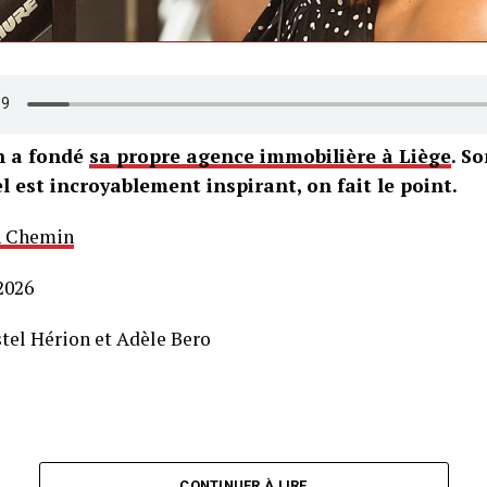
h a fondé
sa propre agence immobilière à Liège
. S
l est incroyablement inspirant, on fait le point.
 Chemin
2026
stel Hérion et Adèle Bero
CONTINUER À LIRE