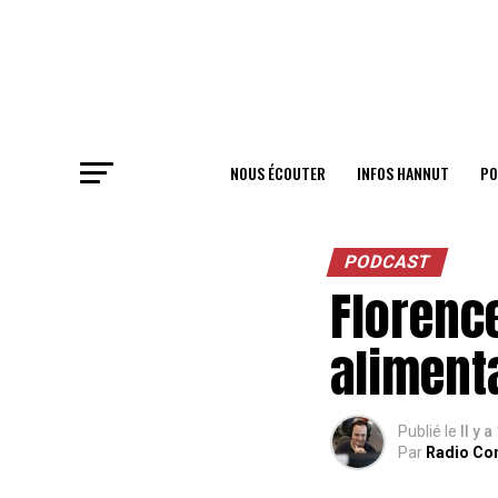
NOUS ÉCOUTER
INFOS HANNUT
PO
PODCAST
Florenc
alimenta
Publié le
Il y a
Par
Radio Co