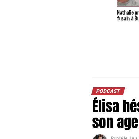
Nathalie p
fusain à B
PODCAST
Élisa hé
son age
Publié le
Il y 