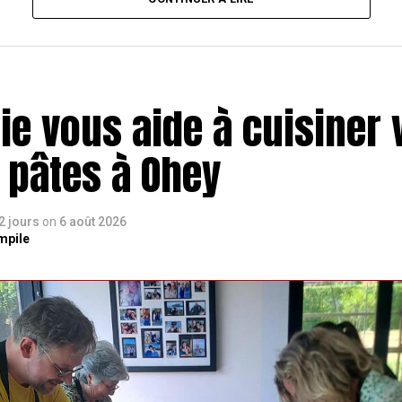
ie vous aide à cuisiner 
 pâtes à Ohey
 2 jours
on
6 août 2026
mpile