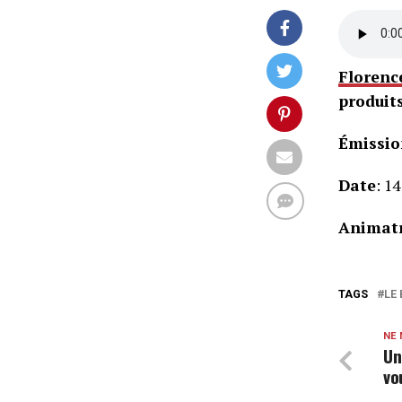
Florenc
produit
Émissio
Date
: 1
Animatr
TAGS
LE
NE
Un
vo