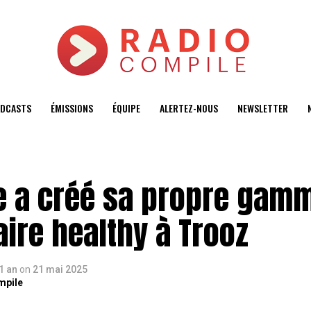
DCASTS
ÉMISSIONS
ÉQUIPE
ALERTEZ-NOUS
NEWSLETTER
e a créé sa propre gam
ire healthy à Trooz
 1 an
on
21 mai 2025
mpile