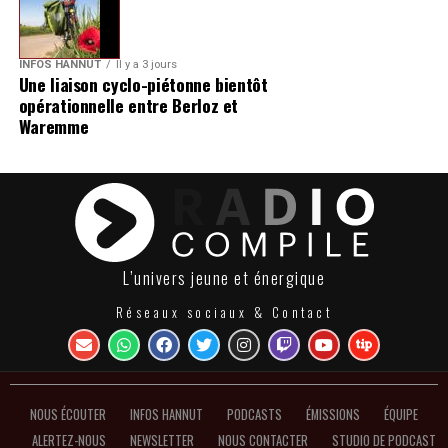
INFOS HANNUT
Il y a 3 jours
Une liaison cyclo-piétonne bientôt
opérationnelle entre Berloz et
Waremme
L’univers jeune et énergique
Réseaux sociaux & Contact
NOUS ÉCOUTER
INFOS HANNUT
PODCASTS
ÉMISSIONS
ÉQUIPE
ALERTEZ-NOUS
NEWSLETTER
NOUS CONTACTER
STUDIO DE PODCAST