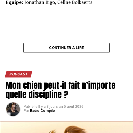
Équipe
: Jonathan Rigo, Céline Bolkaerts
CONTINUER À LIRE
PODCAST
Mon chien peut-il fait n’importe
quelle discipline ?
Publié le
Il y a 3 jours
on
5 août 2026
Par
Radio Compile