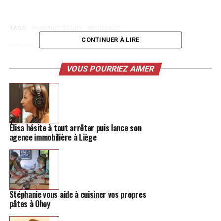
TAGS
HANNUT STORY
PODCAST
CONTINUER À LIRE
SUIVANT
Essyla, la star de The Voice poursuit son chemin
VOUS POURRIEZ AIMER
NE MANQUEZ PAS
Ce thriller, qui se déroule à Bruges, va vous tenir en
haleine
Élisa hésite à tout arrêter puis lance son
agence immobilière à Liège
Stéphanie vous aide à cuisiner vos propres
pâtes à Ohey