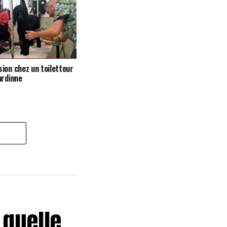
ion chez un toiletteur
urdinne
 quelle