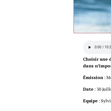
Choisir une d
dans n’impor
Émission
: M
Date
: 30 juil
Equipe
: Sylv