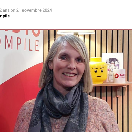
 2 ans
on
21 novembre 2024
mpile