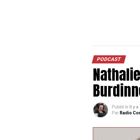
PODCAST
Nathali
Burdinn
Publié le
Il y 
Par
Radio Co