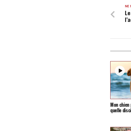
NE
Le
l’
Mon chien p
quelle disc