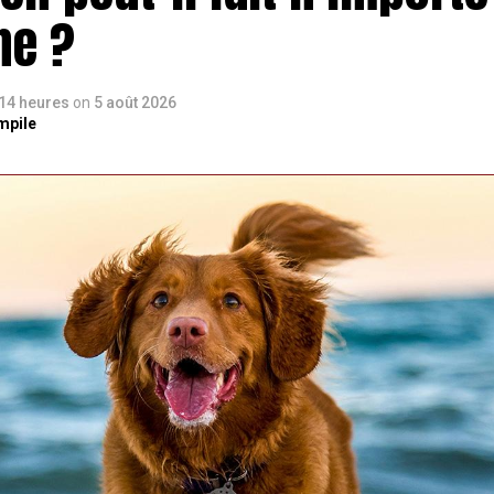
ne ?
a 14 heures
on
5 août 2026
mpile