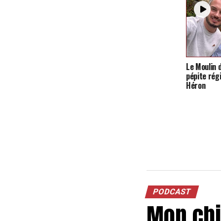
Le Moulin 
pépite régi
Héron
PODCAST
Mon chie