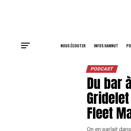
NOUS ÉCOUTER
INFOS HANNUT
PO
PODCAST
Du bar à
Gridele
Fleet M
On en parlait dan