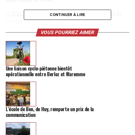
-> Retrouvez toutes les informations sur la région de
CONTINUER À LIRE
Hannut
VOUS POURRIEZ AIMER
Les enseignantes avaient organisé une véritable soirée
pyjama : arrivée en pyjama dès 18h30, installation dans
le local sieste, petit apéritif convivial et raviolis partagés
entre camarades. Les enfants ont ensuite regardé un
film avant de s’endormir tôt, impatients de la surprise
Une liaison cyclo-piétonne bientôt
prévue pour le lendemain.
opérationnelle entre Berloz et Waremme
L’école de Ben, de Huy, remporte un prix de la
communication