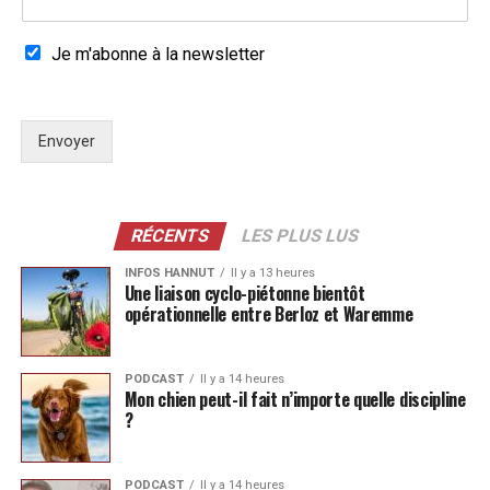
Je m'abonne à la newsletter
Envoyer
RÉCENTS
LES PLUS LUS
INFOS HANNUT
Il y a 13 heures
Une liaison cyclo-piétonne bientôt
opérationnelle entre Berloz et Waremme
PODCAST
Il y a 14 heures
Mon chien peut-il fait n’importe quelle discipline
?
PODCAST
Il y a 14 heures