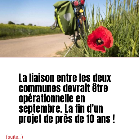
d’ailleurs pouvoir renouveler l’initiative l’année
prochaine.
TAGS
FEATURED
INFOS HANNUT
SUIVANT
Bientôt un centre de tir pour entraîner les policiers à
Villers-le-Bouillet ?
NE MANQUEZ PAS
Une soirée pour parler au Père Noël à Hannut
La liaison entre les deux
communes devrait être
opérationnelle en
septembre. La fin d’un
projet de près de 10 ans !
(suite…)