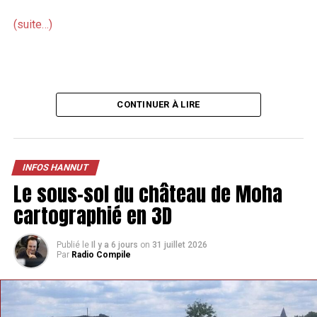
(suite…)
CONTINUER À LIRE
INFOS HANNUT
Le sous-sol du château de Moha
cartographié en 3D
Publié le
Il y a 6 jours
on
31 juillet 2026
Par
Radio Compile