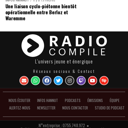
INFOS HANNUT
Il y a 13 heures
Une liaison cyclo-piétonne bientôt
opérationnelle entre Berloz et
Waremme
L’univers jeune et énergique
Réseaux sociaux & Contact
NOUS ÉCOUTER
INFOS HANNUT
PODCASTS
ÉMISSIONS
ÉQUIPE
ALERTEZ-NOUS
NEWSLETTER
NOUS CONTACTER
STUDIO DE PODCAST
N°entreprise : 0755.748.972 ●