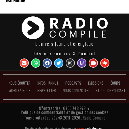
L’univers jeune et énergique
Réseaux sociaux & Contact
NOUS ÉCOUTER
INFOS HANNUT
PODCASTS
ÉMISSIONS
ÉQUIPE
ALERTEZ-NOUS
NEWSLETTER
NOUS CONTACTER
STUDIO DE PODCAST
N°entreprise : 0755.748.972 ●
Politique de confidentialité et de gestion des cookies
Tous droits réservés © 2011-2026 . Radio Compile
Un site web optimisé et maintenu par