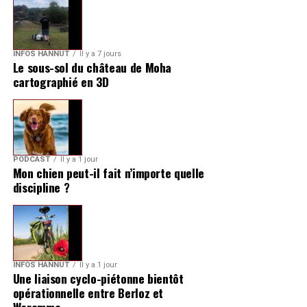
INFOS HANNUT
Il y a 7 jours
Le sous-sol du château de Moha
cartographié en 3D
PODCAST
Il y a 1 jour
Mon chien peut-il fait n’importe quelle
discipline ?
INFOS HANNUT
Il y a 1 jour
Une liaison cyclo-piétonne bientôt
opérationnelle entre Berloz et
Waremme