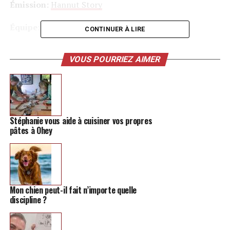
Émission:
Hannut Story
Équipe:
André Roder
CONTINUER À LIRE
Date:
4 décembre 2020
VOUS POURRIEZ AIMER
TAGS
HANNUT STORY
PODCAST
SUIVANT
Un incubateur à projets installé à Hannut: voici
Stéphanie vous aide à cuisiner vos propres
comment cela fonctionne
pâtes à Ohey
NE MANQUEZ PAS
Le Kiwanis, qu’est-ce que c’est ?
Mon chien peut-il fait n’importe quelle
discipline ?