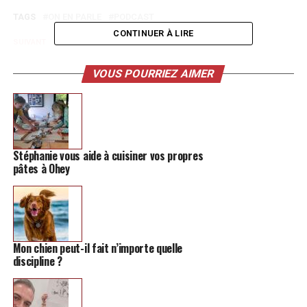
TAGS
ON EN PARLE
PODCAST
CONTINUER À LIRE
SUIVANT
Missions, rôles, équipe: on vous dit sur le centre Infor-
Jeunes de Hannut
VOUS POURRIEZ AIMER
NE MANQUEZ PAS
Deux journées pour combattre le stress à Hannut
Stéphanie vous aide à cuisiner vos propres
pâtes à Ohey
Mon chien peut-il fait n’importe quelle
discipline ?