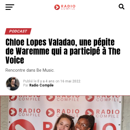
PODCAST
Chloe Lopes Valadao, une pépite
de Waremme qui a participé à The
Voice
Rencontre dans Be Music.
Publié le
Il y a 4 ans
on
16 mai 2022
Par
Radio Compile