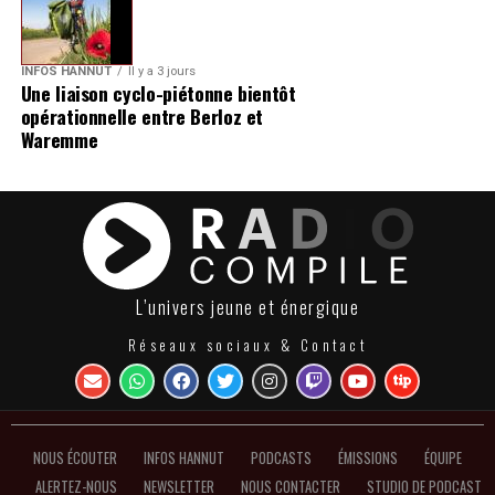
INFOS HANNUT
Il y a 3 jours
Une liaison cyclo-piétonne bientôt
opérationnelle entre Berloz et
Waremme
L’univers jeune et énergique
Réseaux sociaux & Contact
NOUS ÉCOUTER
INFOS HANNUT
PODCASTS
ÉMISSIONS
ÉQUIPE
ALERTEZ-NOUS
NEWSLETTER
NOUS CONTACTER
STUDIO DE PODCAST