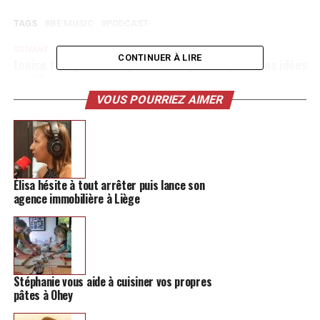
TAGS
BE MUSIC
PODCAST
SUIVANT
CONTINUER À LIRE
Louise te répond: une plateforme pour déposer vos idées
sur l’Europe de demain
VOUS POURRIEZ AIMER
NE MANQUEZ PAS
Le RFC Hannutois s’offre un derby pour la finale du Tour
Final de P2A
Élisa hésite à tout arrêter puis lance son
agence immobilière à Liège
Stéphanie vous aide à cuisiner vos propres
pâtes à Ohey