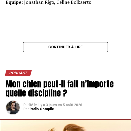
Équipe
: Jonathan Rigo, Céline Bolkaerts
CONTINUER À LIRE
PODCAST
Mon chien peut-il fait n’importe
quelle discipline ?
Publié le
Il y a 3 jours
on
5 août 2026
Par
Radio Compile