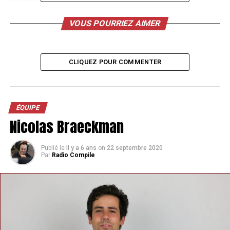
Mathias Colin
VOUS POURRIEZ AIMER
CLIQUEZ POUR COMMENTER
ÉQUIPE
Nicolas Braeckman
Publié le
Il y a 6 ans
on
22 septembre 2020
Par
Radio Compile