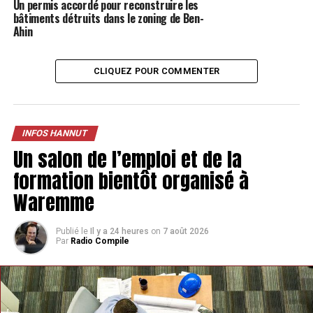
Un permis accordé pour reconstruire les
certaine problématique. Citons le tarot de Marseille et
bâtiments détruits dans le zoning de Ben-
le petit Lenormand. Il utilise aussi le pendule, la
Ahin
numérologie, la voyance et enfin le Reiki, une méthode
de soins qui permet de soulager les douleurs et de
CLIQUEZ POUR COMMENTER
relaxer les patients. Il est également praticien en
psychothérapie. «
À la fin de la séance, le but est qu’ils
aient des pistes de solution par rapport au problème
rencontré
« , nous confie-t-il. Les séances durent en
INFOS HANNUT
général une bonne heure et coûtent 60 €.
Un salon de l’emploi et de la
formation bientôt organisé à
Waremme
Publié le
Il y a 24 heures
on
7 août 2026
Par
Radio Compile