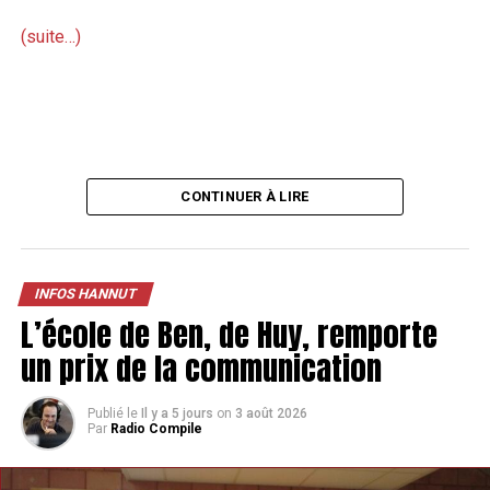
(suite…)
CONTINUER À LIRE
INFOS HANNUT
L’école de Ben, de Huy, remporte
TAGS
FEATURED
INFOS HANNUT
un prix de la communication
SUIVANT
Le cirque Stromboli fait son grand retour à Hannut
Publié le
Il y a 5 jours
on
3 août 2026
NE MANQUEZ PAS
Par
Radio Compile
La rue de Huy restera en travaux plus longtemps que
prévu