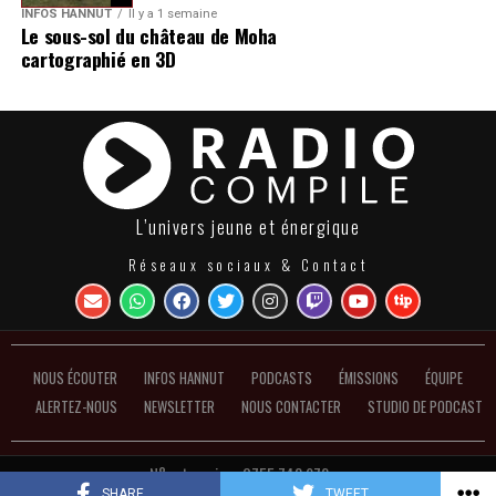
INFOS HANNUT
Il y a 1 semaine
Le sous-sol du château de Moha
cartographié en 3D
L’univers jeune et énergique
Réseaux sociaux & Contact
NOUS ÉCOUTER
INFOS HANNUT
PODCASTS
ÉMISSIONS
ÉQUIPE
ALERTEZ-NOUS
NEWSLETTER
NOUS CONTACTER
STUDIO DE PODCAST
N°entreprise : 0755.748.972 ●
Politique de confidentialité et de gestion des cookies
SHARE
TWEET