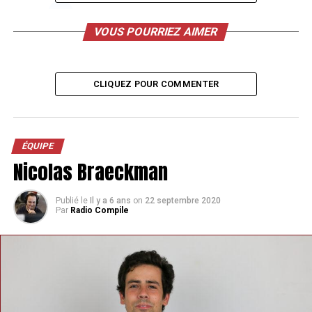
VOUS POURRIEZ AIMER
TAGS
CLIQUEZ POUR COMMENTER
SUIVANT
Alexis Chasseur
ÉQUIPE
Nicolas Braeckman
Publié le
Il y a 6 ans
on
22 septembre 2020
Par
Radio Compile