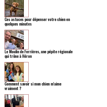
Ces astuces pour dépenser votre chien en
Une publication partagée par Cassandra Vivier (@les_livres_de_cass)
quelques minutes
TAGS
C'EST QUOI CETTE ÉMISSION ?
PODCAST
SUIVANT
Oxalif, une jeune artiste de Wasseiges qui va exposer
Le Moulin de Ferrières, une pépite régionale
ses oeuvres en Italie
qui trône à Héron
NE MANQUEZ PAS
Le covid révolutionne le Larousse: voici les nouveaux
mots du dictionnaire
Comment savoir si mon chien m’aime
vraiment ?