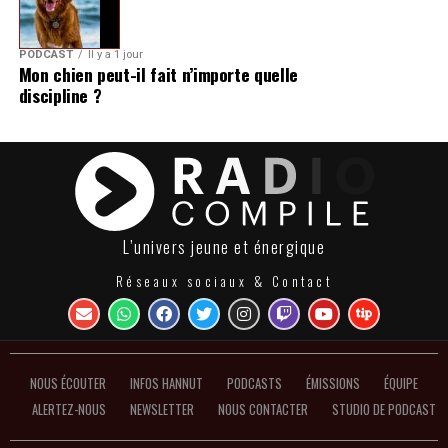
PODCAST
Il y a 1 jour
Mon chien peut-il fait n’importe quelle
discipline ?
L’univers jeune et énergique
Réseaux sociaux & Contact
NOUS ÉCOUTER
INFOS HANNUT
PODCASTS
ÉMISSIONS
ÉQUIPE
ALERTEZ-NOUS
NEWSLETTER
NOUS CONTACTER
STUDIO DE PODCAST