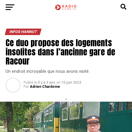
INFOS HANNUT
Ce duo propose des logements
insolites dans l’ancinne gare de
Racour
Un endroit incroyable que nous avons visité.
Publié le
Il y a 3 ans
on
10 juin 2023
Par
Adrien Chardome
-