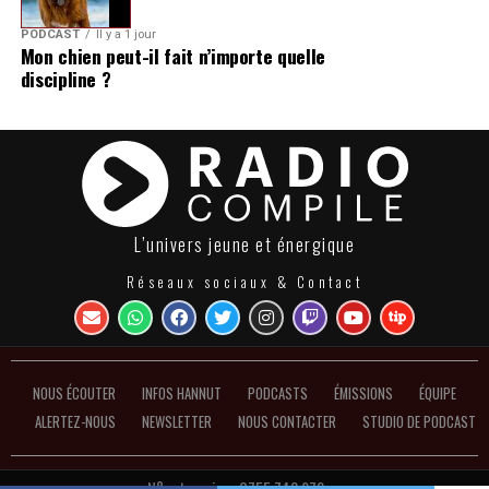
PODCAST
Il y a 1 jour
Mon chien peut-il fait n’importe quelle
discipline ?
L’univers jeune et énergique
Réseaux sociaux & Contact
NOUS ÉCOUTER
INFOS HANNUT
PODCASTS
ÉMISSIONS
ÉQUIPE
ALERTEZ-NOUS
NEWSLETTER
NOUS CONTACTER
STUDIO DE PODCAST
N°entreprise : 0755.748.972 ●