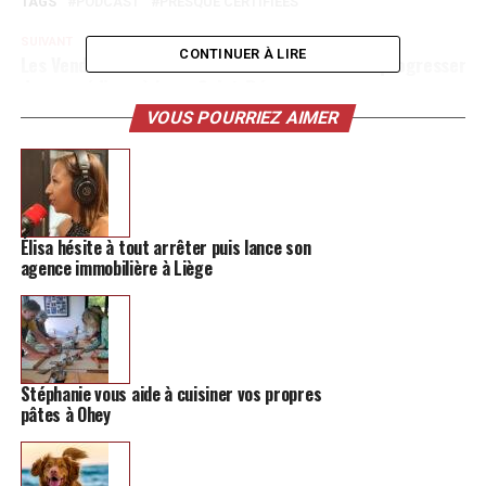
TAGS
PODCAST
PRESQUE CERTIFIÉES
SUIVANT
CONTINUER À LIRE
Les Vendredis du Théâtre continuent de faire progresser
des comédiens à Lens-Saint-Rémy
VOUS POURRIEZ AIMER
NE MANQUEZ PAS
Manger local, gestes du quotidien: les conseils
hannutois pour vivre de façon plus écologique
Élisa hésite à tout arrêter puis lance son
agence immobilière à Liège
Stéphanie vous aide à cuisiner vos propres
pâtes à Ohey