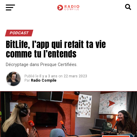
PODCAST
BitLife, l’app qui refait ta vie
comme tu l’entends
Décryptage dans Presque Certifiées.
Publié le
Il y a 3 ans
on
22 mars 2023
Par
Radio Compile