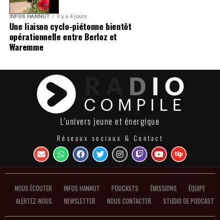
INFOS HANNUT
Il y a 4 jours
Une liaison cyclo-piétonne bientôt
opérationnelle entre Berloz et
Waremme
L’univers jeune et énergique
Réseaux sociaux & Contact
NOUS ÉCOUTER
INFOS HANNUT
PODCASTS
ÉMISSIONS
ÉQUIPE
ALERTEZ-NOUS
NEWSLETTER
NOUS CONTACTER
STUDIO DE PODCAST