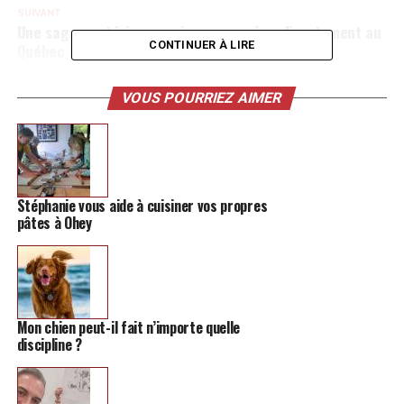
SUIVANT
Une saga mystérieuse qui nous emmène directement au
CONTINUER À LIRE
Québec
NE MANQUEZ PAS
Un spectacle sur l’adolescence proposé à Waremme
VOUS POURRIEZ AIMER
Stéphanie vous aide à cuisiner vos propres
pâtes à Ohey
Mon chien peut-il fait n’importe quelle
discipline ?