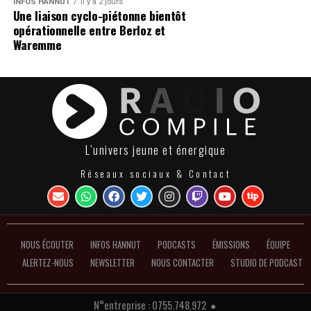
INFOS HANNUT
Il y a 2 jours
Une liaison cyclo-piétonne bientôt
opérationnelle entre Berloz et
Waremme
L’univers jeune et énergique
Réseaux sociaux & Contact
NOUS ÉCOUTER
INFOS HANNUT
PODCASTS
ÉMISSIONS
ÉQUIPE
ALERTEZ-NOUS
NEWSLETTER
NOUS CONTACTER
STUDIO DE PODCAST
N°entreprise : 0755.748.972 ●