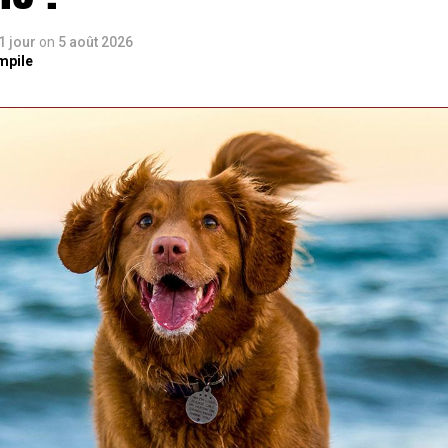
 1 jour
on
5 août 2026
mpile