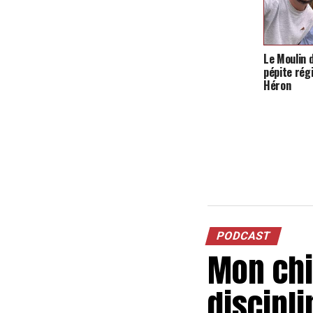
Le Moulin 
pépite régi
Héron
PODCAST
Mon chie
discipli