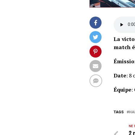
La victo
match é
Émissio
Date
: 8
Équipe
:
TAGS
HA
NE
2 