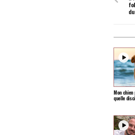
fo
du
Mon chien p
quelle disc