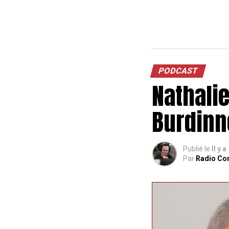
PODCAST
Nathali
Burdinn
Publié le
Il y a
Par
Radio Co