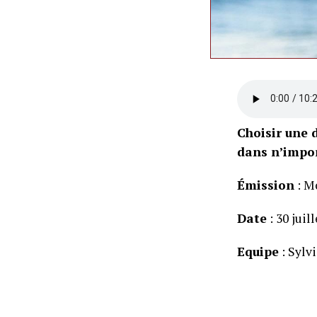
Choisir une d
dans n’impor
Émission
: M
Date
: 30 juil
Equipe
: Sylv