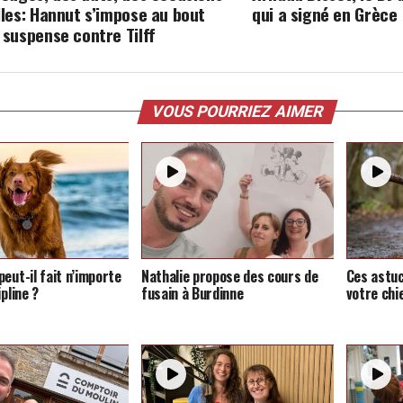
lles: Hannut s’impose au bout
qui a signé en Grèce
 suspense contre Tilff
VOUS POURRIEZ AIMER
eut-il fait n’importe
Nathalie propose des cours de
Ces astu
ipline ?
fusain à Burdinne
votre chi