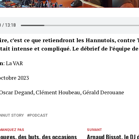
ire, c’est ce que retiendront les Hannutois, contre T
tait intense et compliqué. Le débrief de l’équipe d
n
: La VAR
 octobre 2023
 Oscar Degand, Clément Houbeau, Gérald Derouane
NNUT STORY
PODCAST
 MANQUEZ PAS
SUIVANT
rouges, des buts, des occasions
Arnaud Bissot, le DJ 