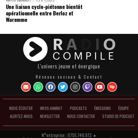
INFOS HANNUT
Il y a 3 jours
Une liaison cyclo-piétonne bientôt
opérationnelle entre Berloz et
Waremme
L’univers jeune et énergique
Réseaux sociaux & Contact
NOUS ÉCOUTER
INFOS HANNUT
PODCASTS
ÉMISSIONS
ÉQUIPE
ALERTEZ-NOUS
NEWSLETTER
NOUS CONTACTER
STUDIO DE PODCAST
N°entreprise : 0755.748.972 ●