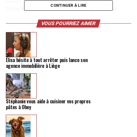
SUIVANT
CONTINUER À LIRE
Ces petites merveilles à découvrir d’urgence à Huy
NE MANQUEZ PAS
Hé Cocotte, une superbe boutique de créateurs à
VOUS POURRIEZ AIMER
Jodoigne
Élisa hésite à tout arrêter puis lance son
agence immobilière à Liège
Stéphanie vous aide à cuisiner vos propres
pâtes à Ohey