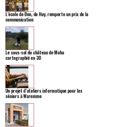
Pour rappel, la commune avait déjà annoncé par le
passé son intention d’investir une somme importante
L’école de Ben, de Huy, remporte un prix de la
communication
dans la réfection des voiries communales.
TAGS
FEATURED
INFOS HANNUT
Le sous-sol du château de Moha
SUIVANT
Deux jours pour fêter la fin des examens à Hannut
cartographié en 3D
NE MANQUEZ PAS
Un nouveau coiffeur ouvre ses portes à Hannut
Un projet d’ateliers informatique pour les
séniors à Waremme