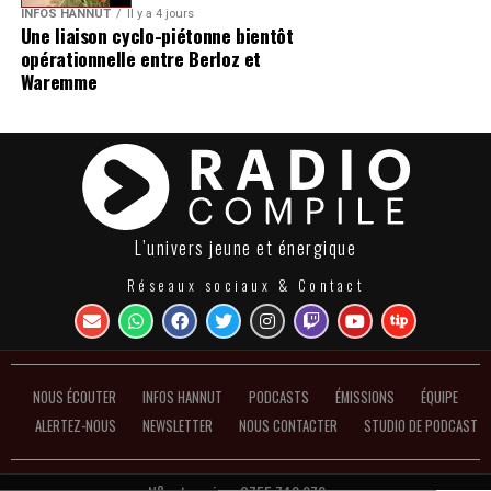
INFOS HANNUT
Il y a 4 jours
Une liaison cyclo-piétonne bientôt
opérationnelle entre Berloz et
Waremme
L’univers jeune et énergique
Réseaux sociaux & Contact
NOUS ÉCOUTER
INFOS HANNUT
PODCASTS
ÉMISSIONS
ÉQUIPE
ALERTEZ-NOUS
NEWSLETTER
NOUS CONTACTER
STUDIO DE PODCAST