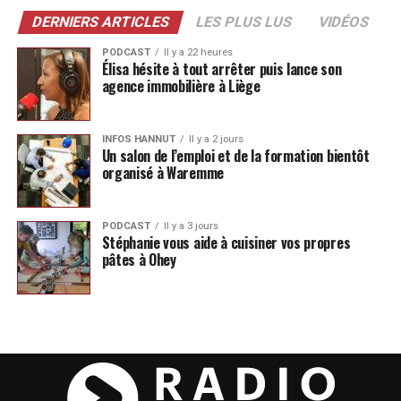
DERNIERS ARTICLES
LES PLUS LUS
VIDÉOS
PODCAST
Il y a 22 heures
Élisa hésite à tout arrêter puis lance son
agence immobilière à Liège
INFOS HANNUT
Il y a 2 jours
Un salon de l’emploi et de la formation bientôt
organisé à Waremme
PODCAST
Il y a 3 jours
Stéphanie vous aide à cuisiner vos propres
pâtes à Ohey