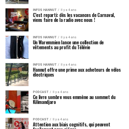
INFOS HANNUT
Il y a 4 ans
C’est reparti: dès les vacances de Carnaval,
viens faire de la radio avec nous !
INFOS HANNUT
Il y a 4 ans
Un Waremmien lance une collection de
vêtements au profit du Télévie
INFOS HANNUT
Il y a 4 ans
Hannut offre une prime aux acheteurs de vélos
électriques
PODCAST
Il y a 4 ans
Ce livre sombre vous emmène au sommet du
Kilimandjaro
PODCAST
Il y a 4 ans
Attention aux biais cognitifs, qui peuvent