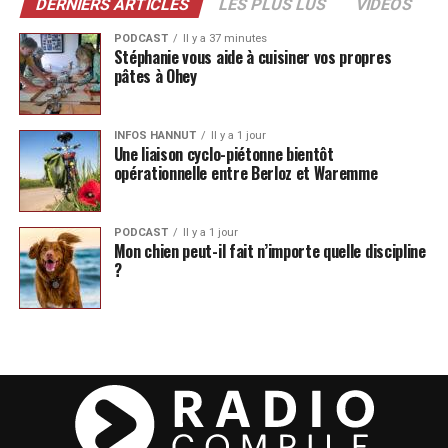
DERNIERS ARTICLES
LES PLUS LUS
VIDÉOS
PODCAST
Il y a 37 minutes
Stéphanie vous aide à cuisiner vos propres
pâtes à Ohey
INFOS HANNUT
Il y a 1 jour
Une liaison cyclo-piétonne bientôt
opérationnelle entre Berloz et Waremme
PODCAST
Il y a 1 jour
Mon chien peut-il fait n’importe quelle discipline
?