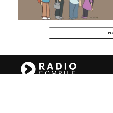
PL
L’univers jeune et énergique
NOUS ÉCOUTER
INFOS HANNUT
P
N°entreprise : 0755.748.972
Politique de confidentialité et de 
●