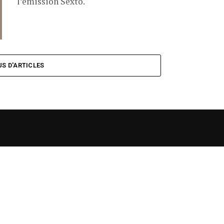
l’émission Sexto.
US D'ARTICLES
ODCASTS
ÉMISSIONS
ÉQUIPE
ALERTEZ-NOUS
NEWSLETTER
NO
gestion des cookies