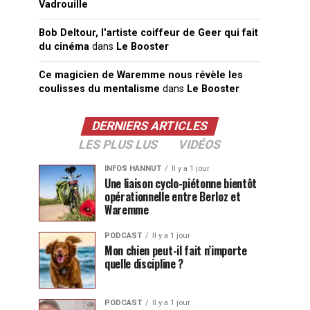
Vadrouille
Bob Deltour, l'artiste coiffeur de Geer qui fait
du cinéma
dans
Le Booster
Ce magicien de Waremme nous révèle les
coulisses du mentalisme
dans
Le Booster
DERNIERS ARTICLES
LES PLUS LUS
VIDÉOS
INFOS HANNUT
Il y a 1 jour
Une liaison cyclo-piétonne bientôt
opérationnelle entre Berloz et
Waremme
PODCAST
Il y a 1 jour
Mon chien peut-il fait n’importe
quelle discipline ?
PODCAST
Il y a 1 jour