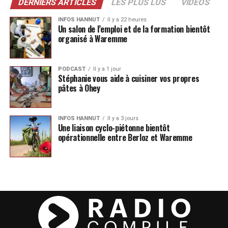
DERNIERS ARTICLES
LES PLUS LUS
VIDÉOS
INFOS HANNUT
Il y a 22 heures
Un salon de l’emploi et de la formation bientôt
organisé à Waremme
PODCAST
Il y a 1 jour
Stéphanie vous aide à cuisiner vos propres
pâtes à Ohey
INFOS HANNUT
Il y a 3 jours
Une liaison cyclo-piétonne bientôt
opérationnelle entre Berloz et Waremme