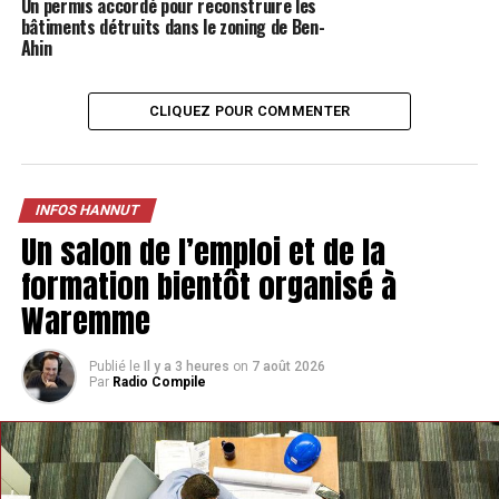
Un permis accordé pour reconstruire les
c’est le manque de contact social. «
Un chien qui
bâtiments détruits dans le zoning de Ben-
manque de contact social avec les autres chiens peut
Ahin
développer une agressivité. C’est très fréquent. Par
exemple, j’ai des chiens qui ne supportaient pas les
autres chiens qui sont maintenant à toutes mes activités
CLIQUEZ POUR COMMENTER
et jouent sans muselières. C’est une grande satisfaction
pour moi
« , ajoute-t-elle.
INFOS HANNUT
Un salon de l’emploi et de la
formation bientôt organisé à
Waremme
« C’est souvent plus
compliqué de travailler
Publié le
Il y a 3 heures
on
7 août 2026
Par
Radio Compile
avec l’humain »
SABRINA RIGHES, COMPORTEMENTALISTE CANIN