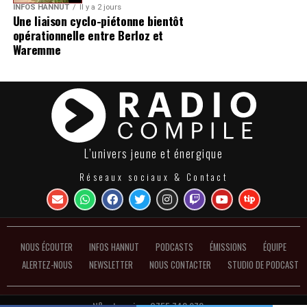
INFOS HANNUT
Il y a 2 jours
Une liaison cyclo-piétonne bientôt
opérationnelle entre Berloz et
Waremme
L’univers jeune et énergique
Réseaux sociaux & Contact
NOUS ÉCOUTER
INFOS HANNUT
PODCASTS
ÉMISSIONS
ÉQUIPE
ALERTEZ-NOUS
NEWSLETTER
NOUS CONTACTER
STUDIO DE PODCAST
N°entreprise : 0755.748.972 ●